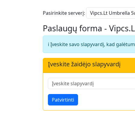
Pasirinkite serverį:
Paslaugų forma - Vipcs
ℹ️ Įveskite savo slapyvardį, kad galėtum
Įveskite žaidėjo slapyvardį
Patvirtinti